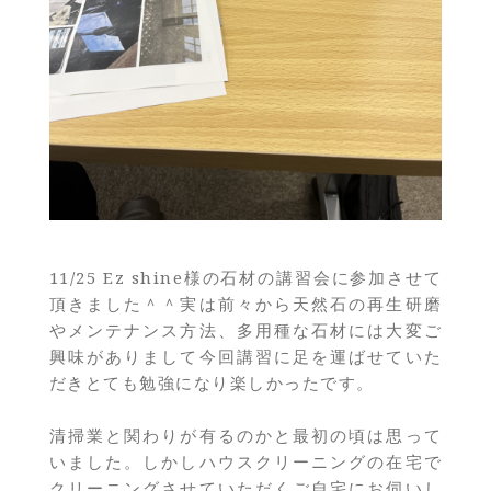
11/25 Ez shine様の石材の講習会に参加させて
頂きました＾＾実は前々から天然石の再生研磨
やメンテナンス方法、多用種な石材には大変ご
興味がありまして今回講習に足を運ばせていた
だきとても勉強になり楽しかったです。
清掃業と関わりが有るのかと最初の頃は思って
いました。しかしハウスクリーニングの在宅で
クリーニングさせていただくご自宅にお伺いし