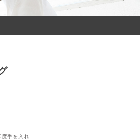
グ
再度手を入れ