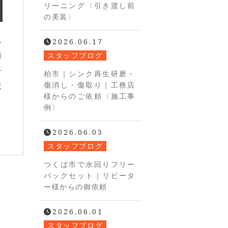
リーニング〈引き渡し前
の美装〉
ん
2026.06.17
術
スタッフブログ
一
柏市｜シンク再生研磨・
傷消し・傷取り｜工務店
状
様からのご依頼〈施工事
例〉
ま
2026.06.03
スタッフブログ
つくば市で水回りフリー
パックセット｜リピータ
ー様からの御依頼
2026.06.01
スタッフブログ