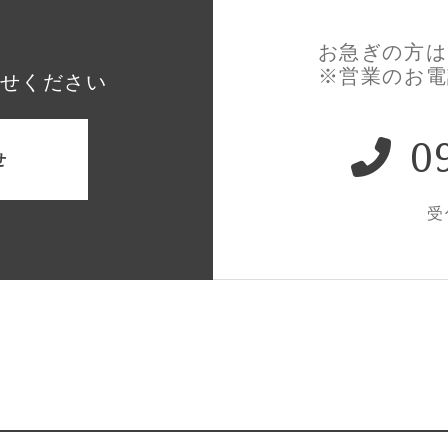
お急ぎの方は
※営業のお電
せください
0
せ
受