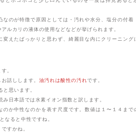
凸なのが特徴で原因としては・汚れや水分、塩分の付着
やアルカリの液体の使用などなどが挙げられます。
に変えたばっかりと思わず、綺麗目な内にクリーニング
！
ます。
しお話しします。
油汚れは酸性の汚れ
です。
ると思います。
と読み日本語では水素イオン指数と訳します。
なのか中性なのかを表す尺度です。数値は１〜１４まで
中となると中性ですね。
？ですかね。