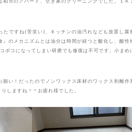
る柏市のアパート、空き家のクリーニングでした。１Ｋ
ったですね(苦笑い)、キッチンの油汚れなども放置し腐
食』のメカニズムとは油分は時間が経つと酸化し、酸性
ボコボコになってしまい研磨でも修復は不可です。小まめ
お願い！だったのでノンワックス床材のワックス剥離作
とりしますね＾＾お疲れ様でした。